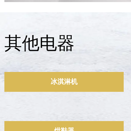
其他电器
冰淇淋机
烘鞋器