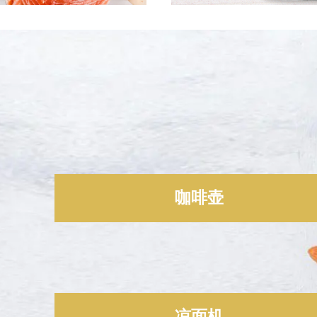
咖啡壶
凉面机